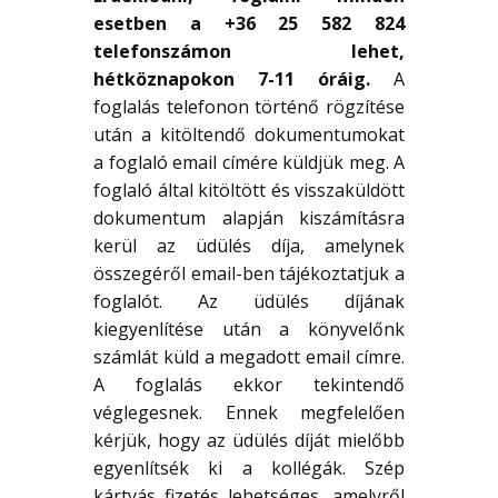
esetben a +36 25 582 824
telefonszámon lehet,
hétköznapokon 7-11 óráig.
A
foglalás telefonon történő rögzítése
után a kitöltendő dokumentumokat
a foglaló email címére küldjük meg. A
foglaló által kitöltött és visszaküldött
dokumentum alapján kiszámításra
kerül az üdülés díja, amelynek
összegéről email-ben tájékoztatjuk a
foglalót. Az üdülés díjának
kiegyenlítése után a könyvelőnk
számlát küld a megadott email címre.
A foglalás ekkor tekintendő
véglegesnek. Ennek megfelelően
kérjük, hogy az üdülés díját mielőbb
egyenlítsék ki a kollégák. Szép
kártyás fizetés lehetséges, amelyről