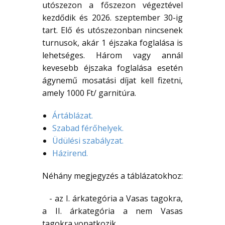
utószezon a főszezon végeztével
kezdődik és 2026. szeptember 30-ig
tart. Elő és utószezonban nincsenek
turnusok, akár 1 éjszaka foglalása is
lehetséges. Három vagy annál
kevesebb éjszaka foglalása esetén
ágynemű mosatási díjat kell fizetni,
amely 1000 Ft/ garnitúra.
Ártáblázat.
Szabad férőhelyek.
Üdülési szabályzat.
Házirend.
Néhány megjegyzés a táblázatokhoz:
- az I. árkategória a Vasas tagokra,
a II. árkategória a nem Vasas
tagokra vonatkozik,