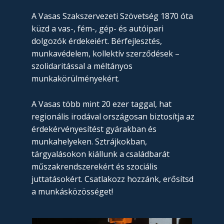
A Vasas Szakszervezeti Szövetség 1870 óta
küzd a vas-, fém-, gép- és autóipari
dolgozók érdekeiért. Bérfejlesztés,
munkavédelem, kollektív szerződések –
szolidaritással a méltányos
munkakörülményekért.
A Vasas több mint 20 ezer taggal, hat
regionális irodával országosan biztosítja az
érdekérvényesítést gyárakban és
munkahelyeken. Sztrájkokban,
tárgyalásokon kiállunk a családbarát
műszakrendszerekért és szociális
juttatásokért. Csatlakozz hozzánk, erősítsd
a munkásközösséget!