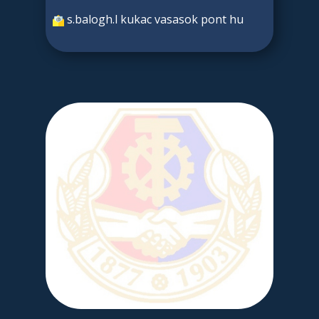
s.balogh.l kukac vasasok pont hu