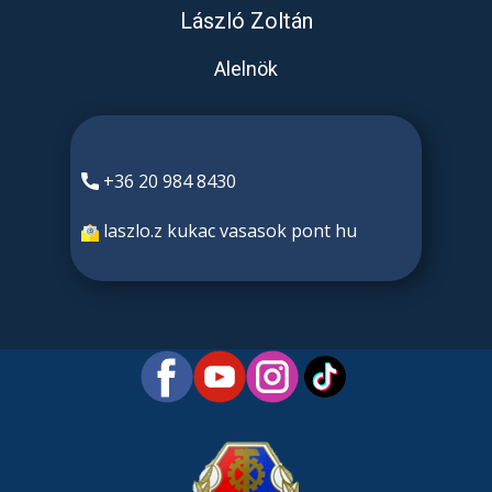
László Zolt​án
Alelnök
+36 20 984 8430
laszlo.z kukac vasasok pont hu